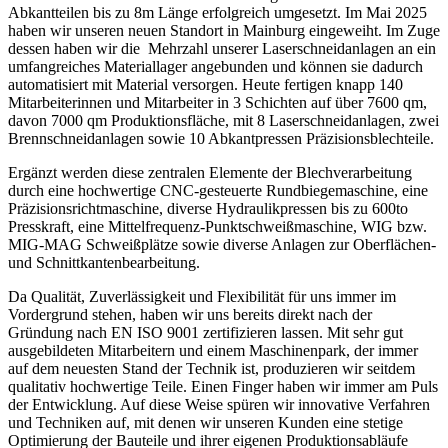
Abkantteilen bis zu 8m Länge erfolgreich umgesetzt. Im Mai 2025
haben wir unseren neuen Standort in Mainburg eingeweiht. Im Zuge
dessen haben wir die Mehrzahl unserer Laserschneidanlagen an ein
umfangreiches Materiallager angebunden und können sie dadurch
automatisiert mit Material versorgen. Heute fertigen knapp 140
Mitarbeiterinnen und Mitarbeiter in 3 Schichten auf über 7600 qm,
davon 7000 qm Produktionsfläche, mit 8 Laserschneidanlagen, zwei
Brennschneidanlagen sowie 10 Abkantpressen Präzisionsblechteile.
Ergänzt werden diese zentralen Elemente der Blechverarbeitung
durch eine hochwertige CNC-gesteuerte Rundbiegemaschine, eine
Präzisionsrichtmaschine, diverse Hydraulikpressen bis zu 600to
Presskraft, eine Mittelfrequenz-Punktschweißmaschine, WIG bzw.
MIG-MAG Schweißplätze sowie diverse Anlagen zur Oberflächen-
und Schnittkantenbearbeitung.
Da Qualität, Zuverlässigkeit und Flexibilität für uns immer im
Vordergrund stehen, haben wir uns bereits direkt nach der
Gründung nach EN ISO 9001 zertifizieren lassen. Mit sehr gut
ausgebildeten Mitarbeitern und einem Maschinenpark, der immer
auf dem neuesten Stand der Technik ist, produzieren wir seitdem
qualitativ hochwertige Teile. Einen Finger haben wir immer am Puls
der Entwicklung. Auf diese Weise spüren wir innovative Verfahren
und Techniken auf, mit denen wir unseren Kunden eine stetige
Optimierung der Bauteile und ihrer eigenen Produktionsabläufe